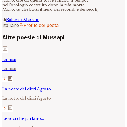
Moro, che da quella torre sancisci il tempo,
nell’orologio costruito dopo la mia morte,
Moro, tu che batti il nero dei secondi e dei secoli,
di
Roberto
Mussapi
person
Italiano
Profilo del poeta
Altre poesie di Mussapi
article
La casa
La casa
article
chevron_right
La notte del dieci Agosto
La notte del dieci Agosto
article
chevron_right
Le voci che parlano...