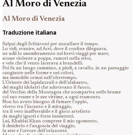
Al Moro di Venezia
Al Moro di Venezia
Traduzione italiana
Salpai dagli Schiavoni per annullare il tempo.
Lo vidi, svanire, ad Acri, dove il confine dileguava,
ne udii lo smembramento nei brevi viaggi per mare,
scosse violente a poppa, rumori nella stiva,
e vele che il vento lacerava a brandelli.
Poi fu un lungo cammino, a piedi, a cavallo, in un paesaggio
cangiante nelle forme e nei colori,
ma immobile ormai nell’oltretempo.
L’Oriente dei lapislazzuli e dell’alabastro,
dei maghi idolatri che adoravano il fuoco,
del Vecchio della Montagna che scompariva nelle brume
col suo reame e le sue vittime, a ogni tramonto.
Non ho avuto bisogno di fumare l’oppio,
vivevo tra l’incanto e il miraggio,
tra il vero inafferrabile e il gioco artefatto
da maghi ignoti e forse inesistenti.
Lui, Khublai Khan comprese il mio sgomento,
il desiderio e l’angoscia del viaggio,
la sete e l’orrore dell’orizzonte.