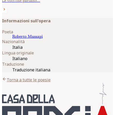
Le voci che parlano...
chevron_right
Informazioni sull'opera
Poeta
Roberto
Mussapi
Nazionalità
Italia
Lingua originale
Italiano
Traduzione
Traduzione italiana
arrow_back
Torna a tutte le poesie