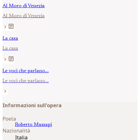
Al Moro di Venezia
Al Moro di Venezia
article
chevron_right
La casa
La casa
article
chevron_right
Le voci che parlano...
Le voci che parlano...
chevron_right
Informazioni sull'opera
Poeta
Roberto
Mussapi
Nazionalità
Italia