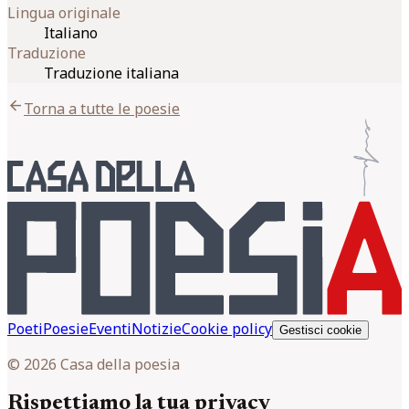
Lingua originale
Italiano
Traduzione
Traduzione italiana
arrow_back
Torna a tutte le poesie
Poeti
Poesie
Eventi
Notizie
Cookie policy
Gestisci cookie
© 2026 Casa della poesia
Rispettiamo la tua privacy