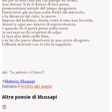
ma per la sola cosa per cui piange un uomo,
una donna: lì fu il dolore di luce persa,
premonizione astrale del tempo spegnente,
l'estinzione già inclusa nella ferita del miracolo,
e la distanza dal cielo, la morte.
Impara dal beduino, amala come si ama una lucciola,
donati a ogni suo istante di sopravvivenza,
e quando lei ti parrà persa nella notte
tu nei suoi occhi scoprirai di colpo
la luce alta delle stelle fisse,
e in lei che parve dissolversi in una notte di agosto
l'affinità mortale con te che la supplichi.
(da: "La polvere e il fuoco")
di
Roberto
Mussapi
person
Italiano
Profilo del poeta
Altre poesie di Mussapi
article