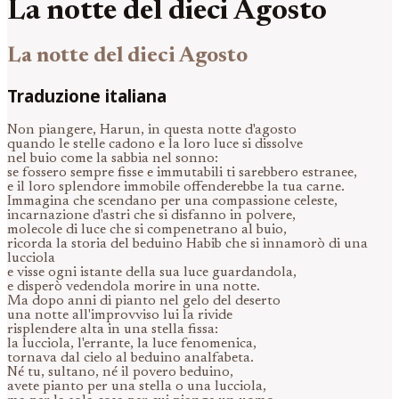
La notte del dieci Agosto
La notte del dieci Agosto
Traduzione italiana
Non piangere, Harun, in questa notte d'agosto
quando le stelle cadono e la loro luce si dissolve
nel buio come la sabbia nel sonno:
se fossero sempre fisse e immutabili ti sarebbero estranee,
e il loro splendore immobile offenderebbe la tua carne.
Immagina che scendano per una compassione celeste,
incarnazione d'astri che si disfanno in polvere,
molecole di luce che si compenetrano al buio,
ricorda la storia del beduino Habib che si innamorò di una
lucciola
e visse ogni istante della sua luce guardandola,
e disperò vedendola morire in una notte.
Ma dopo anni di pianto nel gelo del deserto
una notte all'improvviso lui la rivide
risplendere alta in una stella fissa:
la lucciola, l'errante, la luce fenomenica,
tornava dal cielo al beduino analfabeta.
Né tu, sultano, né il povero beduino,
avete pianto per una stella o una lucciola,