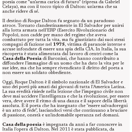
poesia come "un'arma carica di futuro" (ripresa da Gabriel
Celaya), ma con il tocco tipico di Dalton: un'arma che sa
anche ridere di sé.
Il destino di Roque Dalton fu segnato da un paradosso
atroce. Tornato clandestinamente in El Salvador per unirsi
alla lotta armata nell'ERP (Esercito Rivoluzionario del
Popolo), non cadde per mano del regime che aveva
combattuto per tutta la vita, ma fu giustiziato dai suoi stessi
compagni di fazione nel
1975
, vittima di paranoie interne e
accuse infondate di essere una spia della CIA. In Italia, la sua
riscoperta è stata alimentata dal lavoro di centri come la
Casa della Poesia
di Baronissi, che hanno contribuito a
diffondere l'immagine di un uomo che ha dato la vita per le
sue idee, ma che ha sempre rivendicato il diritto del poeta a
non essere un soldato obbediente.
Oggi, Roque Dalton è il simbolo nazionale di El Salvador e
uno dei poeti più amati dai giovani di tutta l'America Latina.
La sua eredità risiede nella lezione che l'impegno civile non
deve mai uccidere l'intelligenza e che la rivoluzione, per essere
vera, deve avere il ritmo di una danza e il sapore della libertà
assoluta. È il poeta che ha insegnato che "essere salvadoregni
è un atto di fede", lasciandoci versi che continuano a bruciare
di passione, onestà e un'indomabile speranza nel domani.
Casa della poesia
è impegnata da anni a far conoscere in
Italia l'opera di Dalton. Nel 2011 è stata pubblicata, da