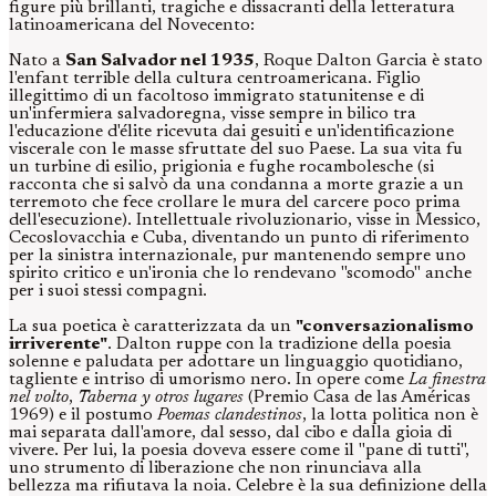
figure più brillanti, tragiche e dissacranti della letteratura
latinoamericana del Novecento:
Nato a
San Salvador nel 1935
, Roque Dalton Garcia è stato
l'enfant terrible della cultura centroamericana. Figlio
illegittimo di un facoltoso immigrato statunitense e di
un'infermiera salvadoregna, visse sempre in bilico tra
l'educazione d'élite ricevuta dai gesuiti e un'identificazione
viscerale con le masse sfruttate del suo Paese. La sua vita fu
un turbine di esilio, prigionia e fughe rocambolesche (si
racconta che si salvò da una condanna a morte grazie a un
terremoto che fece crollare le mura del carcere poco prima
dell'esecuzione). Intellettuale rivoluzionario, visse in Messico,
Cecoslovacchia e Cuba, diventando un punto di riferimento
per la sinistra internazionale, pur mantenendo sempre uno
spirito critico e un'ironia che lo rendevano "scomodo" anche
per i suoi stessi compagni.
La sua poetica è caratterizzata da un
"conversazionalismo
irriverente"
. Dalton ruppe con la tradizione della poesia
solenne e paludata per adottare un linguaggio quotidiano,
tagliente e intriso di umorismo nero. In opere come
La finestra
nel volto
,
Taberna y otros lugares
(Premio Casa de las Américas
1969) e il postumo
Poemas clandestinos
, la lotta politica non è
mai separata dall'amore, dal sesso, dal cibo e dalla gioia di
vivere. Per lui, la poesia doveva essere come il "pane di tutti",
uno strumento di liberazione che non rinunciava alla
bellezza ma rifiutava la noia. Celebre è la sua definizione della