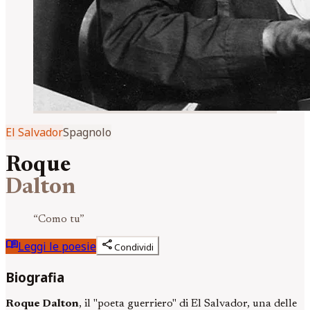
El Salvador
Spagnolo
Roque
Dalton
“
Como tu
”
menu_book
share
Leggi le poesie
Condividi
Biografia
Roque Dalton
, il "poeta guerriero" di El Salvador, una delle