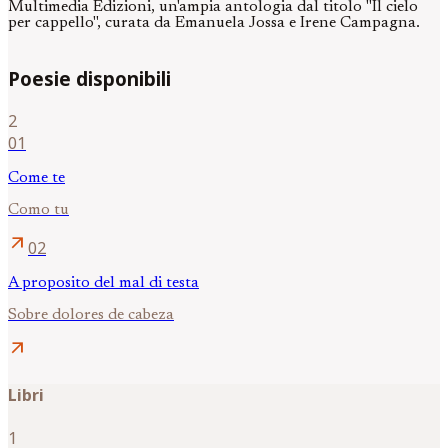
Multimedia Edizioni, un'ampia antologia dal titolo "Il cielo
per cappello", curata da Emanuela Jossa e Irene Campagna.
Poesie disponibili
2
01
Come te
Como tu
arrow_outward
02
A proposito del mal di testa
Sobre dolores de cabeza
arrow_outward
Libri
1