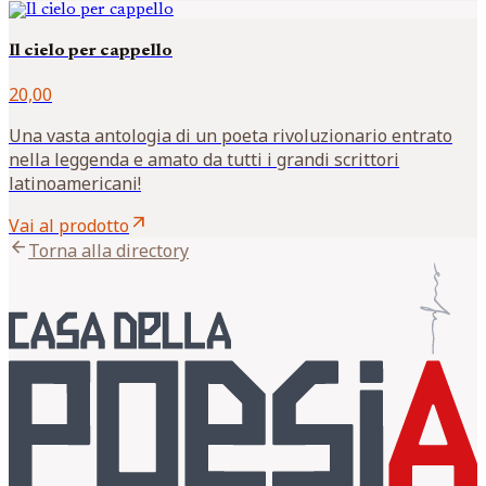
Il cielo per cappello
20,00
Una vasta antologia di un poeta rivoluzionario entrato
nella leggenda e amato da tutti i grandi scrittori
latinoamericani!
arrow_outward
Vai al prodotto
arrow_back
Torna alla directory