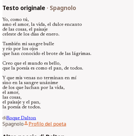
Testo originale
·
Spagnolo
Yo, como tú,
amo el amor, la vida, el dulce encanto
de las cosas, el paisaje
celeste de los días de enero.
También mi sangre bulle
y río por los ojos
que han conocido el brote de las lágrimas.
Creo que el mundo es bello,
que la poesía es como el pan, de todos.
Y que mis venas no terminan en mí
sino en la sangre unánime
de los que luchan por la vida,
el amor,
las cosas,
el paisaje y el pan,
la poesía de todos.
di
Roque
Dalton
person
Spagnolo
Profilo del poeta