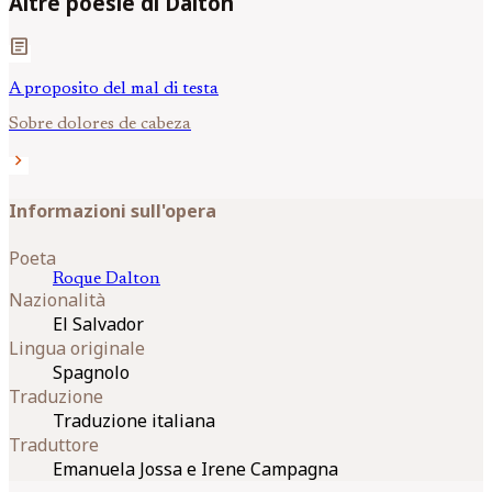
Altre poesie di Dalton
article
A proposito del mal di testa
Sobre dolores de cabeza
chevron_right
Informazioni sull'opera
Poeta
Roque
Dalton
Nazionalità
El Salvador
Lingua originale
Spagnolo
Traduzione
Traduzione italiana
Traduttore
Emanuela Jossa e Irene Campagna