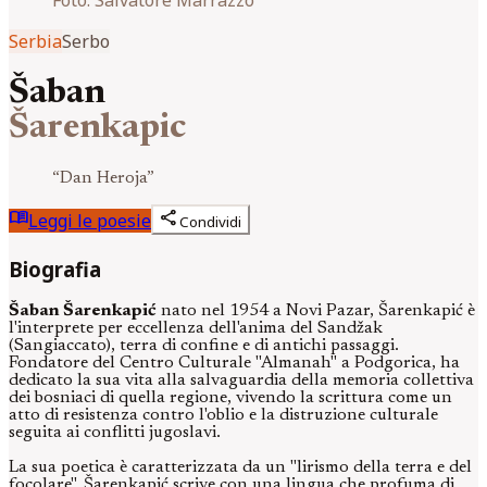
Serbia
Serbo
Šaban
Šarenkapic
“
Dan Heroja
”
menu_book
share
Leggi le poesie
Condividi
Biografia
Šaban Šarenkapić
nato nel 1954 a Novi Pazar, Šarenkapić è
l'interprete per eccellenza dell'anima del Sandžak
(Sangiaccato), terra di confine e di antichi passaggi.
Fondatore del Centro Culturale "Almanah" a Podgorica, ha
dedicato la sua vita alla salvaguardia della memoria collettiva
dei bosniaci di quella regione, vivendo la scrittura come un
atto di resistenza contro l'oblio e la distruzione culturale
seguita ai conflitti jugoslavi.
La sua poetica è caratterizzata da un "lirismo della terra e del
focolare". Šarenkapić scrive con una lingua che profuma di