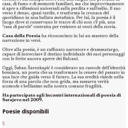
casa, di fumo e di memorie familiari, ma che improvvisamente
si apre a riflessioni universali sulla perdita e sull'esilio. Il suo
verso è denso, quasi tattile, e trasforma la cronaca del
quotidiano in una ballata metafisica. Per lui, la poesia è il
luogo dove si conservano le tracce di chi non c'è più, una
"casa di parole" costruita per resistere ai venti della storia.
Casa della Poesia
ha riconosciuto in lui un maestro della
narrazione in versi.
Oltre alla poesia, è un raffinato narratore e drammaturgo,
capace di intrecciare il destino individuale dei suoi personaggi
con le ferite ancora aperte dei Balcani.
Oggi, Šaban Šarenkapić è considerato un custode dell'identità
bosniaca, un poeta che sa trasformare la cenere del passato in
una luce che guida verso il futuro. La sua eredità risiede nella
forza di una parola che non grida, ma sussurra verità
scomode e bellissime sulla nostra comune fragilità.
Ha partecipato agli Incontri internazionali di poesia di
Sarajevo nel 2009.
Poesie disponibili
5