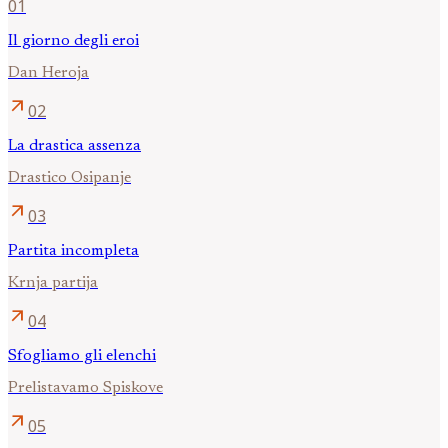
01
Il giorno degli eroi
Dan Heroja
arrow_outward
02
La drastica assenza
Drastico Osipanje
arrow_outward
03
Partita incompleta
Krnja partija
arrow_outward
04
Sfogliamo gli elenchi
Prelistavamo Spiskove
arrow_outward
05