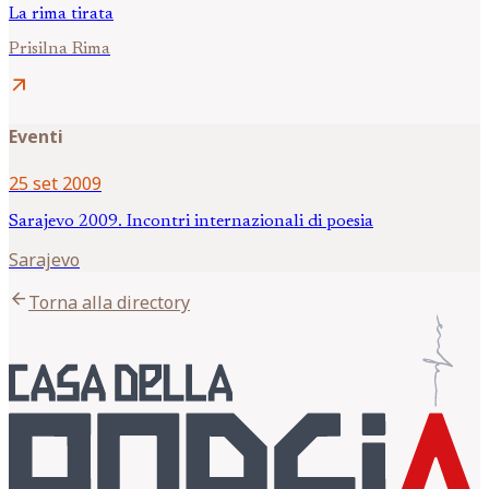
La rima tirata
Prisilna Rima
arrow_outward
Eventi
25 set 2009
Sarajevo 2009. Incontri internazionali di poesia
Sarajevo
arrow_back
Torna alla directory