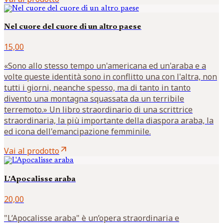
Nel cuore del cuore di un altro paese
15,00
«Sono allo stesso tempo un'americana ed un'araba e a
volte queste identità sono in conflitto una con l'altra, non
tutti i giorni, neanche spesso, ma di tanto in tanto
divento una montagna squassata da un terribile
terremoto.» Un libro straordinario di una scrittrice
straordinaria, la più importante della diaspora araba, la
ed icona dell'emancipazione femminile.
arrow_outward
Vai al prodotto
L'Apocalisse araba
20,00
"L’Apocalisse araba" è un’opera straordinaria e