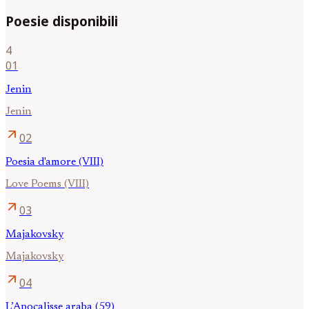
Poesie disponibili
4
01
Jenin
Jenin
arrow_outward
02
Poesia d'amore (VIII)
Love Poems (VIII)
arrow_outward
03
Majakovsky
Majakovsky
arrow_outward
04
L’Apocalisse araba (59)