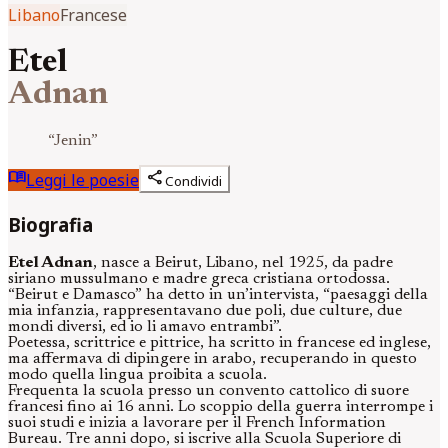
Libano
Francese
Etel
Adnan
“
Jenin
”
menu_book
share
Leggi le poesie
Condividi
Biografia
Etel Adnan
, nasce a Beirut, Libano, nel 1925, da padre
siriano mussulmano e madre greca cristiana ortodossa.
“Beirut e Damasco” ha detto in un’intervista, “paesaggi della
mia infanzia, rappresentavano due poli, due culture, due
mondi diversi, ed io li amavo entrambi”.
Poetessa, scrittrice e pittrice, ha scritto in francese ed inglese,
ma affermava di dipingere in arabo, recuperando in questo
modo quella lingua proibita a scuola.
Frequenta la scuola presso un convento cattolico di suore
francesi fino ai 16 anni. Lo scoppio della guerra interrompe i
suoi studi e inizia a lavorare per il French Information
Bureau. Tre anni dopo, si iscrive alla Scuola Superiore di