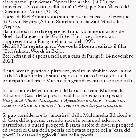
altro paese"; per Semar "Apocalisse araba" (2001), per
Jouvence, "Ai confini della luna" (1995), per San Marco dei
Giustiniani "Notte" (2018).
Poesie di Etel Adnan sono state messe in musica, ad esempio
da Gavin Bryars (Adnan Songbook) e da Zad Moultaka
(Nepsis).
Ha anche scritto due opere teatrali: "Comme un arbre de
Noël" (sulla guerra del Golfo) e "L’actrice", che è stata
rappresentata a Parigi nel marzo del 1999.
Nel 2007 la regista greca Vouvoula Skoura realizza il film
"Etel Adnan: Words in Exile".
Etel Adnan si è spenta nella sua casa di Parigi il 14 novembre
2021.
Il suo lavoro grafico e pittorico, svolto in simbiosi con la sua
attività di scrittrice, è stato esposto in tutto il mondo, nelle
principali Gallerie e Musei e nei grandi eventi internazionali.
In occasione del centenario della sua nascita, Multimedia
Edizioni / Casa della poesia pubblica tre edizioni speciali:
Viaggio al Monte Tamapais
,
L’Apocalisse araba
e
Crescere per
essere scrittrice in Libano / Scrivere in una lingua straniera.
Si può considerare la "madrina" della Multimedia Edizioni e
di Casa della poesia, essendo stata la prima ad aderire e
partecipare a questi progetti. È stata ospite di diversi progetti
ed eventi di Casa della poesia ed è stata ospite della "casa dei
poeti", la casa-alloggio di Casa della poesia.