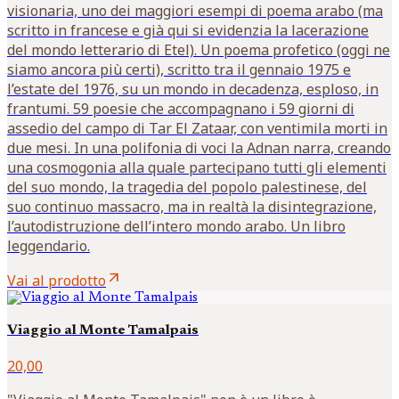
visionaria, uno dei maggiori esempi di poema arabo (ma
scritto in francese e già qui si evidenzia la lacerazione
del mondo letterario di Etel). Un poema profetico (oggi ne
siamo ancora più certi), scritto tra il gennaio 1975 e
l’estate del 1976, su un mondo in decadenza, esploso, in
frantumi. 59 poesie che accompagnano i 59 giorni di
assedio del campo di Tar El Zataar, con ventimila morti in
due mesi. In una polifonia di voci la Adnan narra, creando
una cosmogonia alla quale partecipano tutti gli elementi
del suo mondo, la tragedia del popolo palestinese, del
suo continuo massacro, ma in realtà la disintegrazione,
l’autodistruzione dell’intero mondo arabo. Un libro
leggendario.
arrow_outward
Vai al prodotto
Viaggio al Monte Tamalpais
20,00