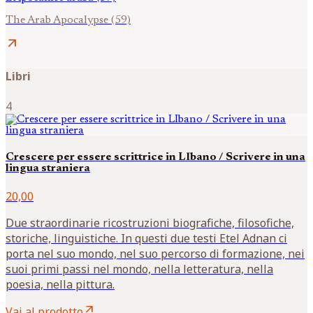
The Arab Apocalypse (59)
arrow_outward
Libri
4
Crescere per essere scrittrice in LIbano / Scrivere in una
lingua straniera
20,00
Due straordinarie ricostruzioni biografiche, filosofiche,
storiche, linguistiche. In questi due testi Etel Adnan ci
porta nel suo mondo, nel suo percorso di formazione, nei
suoi primi passi nel mondo, nella letteratura, nella
poesia, nella pittura.
arrow_outward
Vai al prodotto