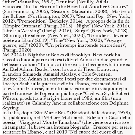
Other" (Sausalito, 1997), "Jennine" (Neuilly, 2004).
E ancora: "In the Heart of the Hearth of Another Country"
(San Francisco, 2005), "Seasons" (Sausalito, 2008), "Master of
the Eclipse" (Northampton, 2009), "Sea and Fog" (New York,
2012), "Premonition" (Berkeley, 2014), "A propos de la fin de
l’Empire Ottoman" (Parigi, 2015), "Night" (New York, 2016),
"Life Is a Weaving" (Parigi, 2016), "Surge" (New York, 2018),
"Shifting the silence" (New York, 2020), "Grandir et devenir
poète au Liban"(2019), "Time"(New York, 2020), "Voyage,
guerre, exil" (2020), "Un printemps inattendu (entretiens)",
(Parigi, 2020).
Nel 2014 la Nightboat Books di Brooklyn, New York ha
raccolto buona parte dei testi di Etel Adnan in due grandi e
bellissimi volumi "To look at the sea is to become what one is:
An Etel Adnan Reader", con la cura di Thom Donovan,
Brandon Shimoda, Ammiel Alcalay, e Cole Swensen.
Inoltre Etel Adnan ha scritto i testi per due documentari di
Jocelyn Saab sulla guerra civile in Libano, trasmessi dalla
televisione francese, in molti paesi europei e in Giappone; la
parte francese dell’opera in più lingue "Civil warS", di Robert
Wilson, prodotta a Parigi e Lione nel 1986; un film (non
realizzato) su Calamity Jane in collaborazione con Delphine
Seyring.
In Italia, dopo "Sitt Marie Rose" (Edizioni delle donne, 1979),
ha pubblicato, nel 1993 per Multimedia Edizioni / Casa della
poesia, "Viaggio al Monte Tamalpais" (che viene ora rivisto e
ristampato), la breve ma intensa biografia "Crescere per essere
scrittrice in Libano", e nel 2010 "Nel cuore del cuore di un