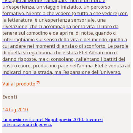
"Viaggio al Monte Tamalpais" non è un libro è
un’esperienza, un viaggio iniziatico, un percorso
formativo. Niente a che vedere (o tutto a che vedere) con
la letteratura, è un’esperienza sensoriale, una
rivelazione, che ci accompagna per la vita. Il libro da
tenere sul comodino e da aprire, di notte, quando ci
interroghiamo sul senso della vita e del mondo, quello a
cui andare nei momenti di ansia o di sconforto. Le parole
di quella strega buona che è stata Etel Adnan non ci
danno risposte, ma ci consolano, rallentano i battiti del
nostro cuore, producono pace nell’anima. Etel è venuta ad
indicarci non la strada, ma l’espansione dell’universo.
arrow_outward
Vai al prodotto
Eventi
14 lug 2010
La poesia resistente! Napolipoesia 2010. Incontri
internazionali di poesia.