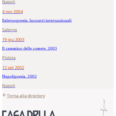
Napoli
4 nov 2004
Salernopoesia. Incontri internazionali
Salerno
19 giu 2003
Il cammino delle comete. 2003
Pistoia
12 set 2002
Napolipoesia. 2002
Napoli
arrow_back
Torna alla directory