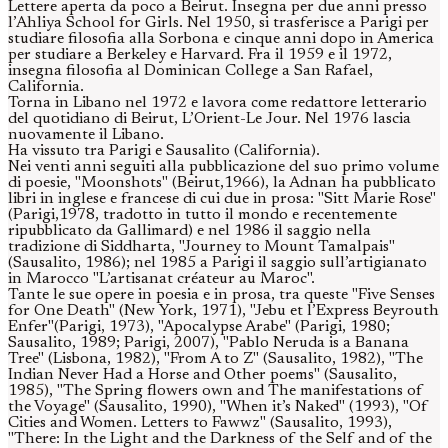
Lettere aperta da poco a Beirut. Insegna per due anni presso
l’Ahliya School for Girls. Nel 1950, si trasferisce a Parigi per
studiare filosofia alla Sorbona e cinque anni dopo in America
per studiare a Berkeley e Harvard. Fra il 1959 e il 1972,
insegna filosofia al Dominican College a San Rafael,
California.
Torna in Libano nel 1972 e lavora come redattore letterario
del quotidiano di Beirut, L’Orient-Le Jour. Nel 1976 lascia
nuovamente il Libano.
Ha vissuto tra Parigi e Sausalito (California).
Nei venti anni seguiti alla pubblicazione del suo primo volume
di poesie, "Moonshots" (Beirut,1966), la Adnan ha pubblicato
libri in inglese e francese di cui due in prosa: "Sitt Marie Rose"
(Parigi,1978, tradotto in tutto il mondo e recentemente
ripubblicato da Gallimard) e nel 1986 il saggio nella
tradizione di Siddharta, "Journey to Mount Tamalpais"
(Sausalito, 1986); nel 1985 a Parigi il saggio sull’artigianato
in Marocco "L’artisanat créateur au Maroc".
Tante le sue opere in poesia e in prosa, tra queste "Five Senses
for One Death" (New York, 1971), "Jebu et l’Express Beyrouth
Enfer"(Parigi, 1973), "Apocalypse Arabe" (Parigi, 1980;
Sausalito, 1989; Parigi, 2007), "Pablo Neruda is a Banana
Tree" (Lisbona, 1982), "From A to Z" (Sausalito, 1982), "The
Indian Never Had a Horse and Other poems" (Sausalito,
1985), "The Spring flowers own and The manifestations of
the Voyage" (Sausalito, 1990), "When it’s Naked" (1993), "Of
Cities and Women. Letters to Fawwz" (Sausalito, 1993),
"There: In the Light and the Darkness of the Self and of the