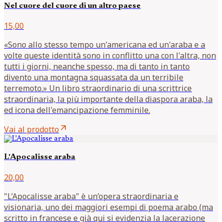
Nel cuore del cuore di un altro paese
15,00
«Sono allo stesso tempo un'americana ed un'araba e a
volte queste identità sono in conflitto una con l'altra, non
tutti i giorni, neanche spesso, ma di tanto in tanto
divento una montagna squassata da un terribile
terremoto.» Un libro straordinario di una scrittrice
straordinaria, la più importante della diaspora araba, la
ed icona dell'emancipazione femminile.
arrow_outward
Vai al prodotto
L'Apocalisse araba
20,00
"L’Apocalisse araba" è un’opera straordinaria e
visionaria, uno dei maggiori esempi di poema arabo (ma
scritto in francese e già qui si evidenzia la lacerazione