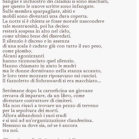
Sangue e inchiostro dei calamai si sono mischiati,
per questo le nuove scritte sono infangate.
Sulle membra sparpagliate, abiti e
mobili sono diventati una dura coperta.
La notte si è chiesta se fosse morale nascondere
tale mostruosità, poi ha deciso:
resterà sospesa in alto nel cielo,
come ultimo bene dei diseredati.
Il silenzio è disceso e in assenza
di una scala è caduto giù con tutto il suo peso,
come piombo.
Alcuni agonizzanti
hanno riconosciuto quel silenzio.
Hanno chiamato in aiuto le madri
ma le donne dormivano nella stanza accanto,
le loro teste mozzate riposavano sui cuscini.
Il fazzoletto di Sohrawardi si era macchiato...
Settimane dopo la carneficina un giovane
cercava di imparare, da un libro, come
diventare costruttore di cimiteri.
Ma non riuscì a trovare un pezzo di terreno
per la sepoltura dei morti.
Allora abbandonò i suoi studi
e si unì ad un’organizzazione clandestina.
Nessuno sa dove sia, né se è ancora
tra noi.