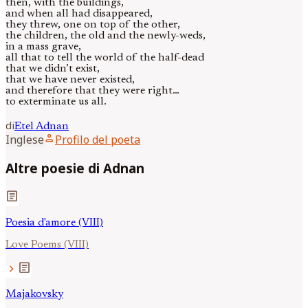
then, with the buildings,
and when all had disappeared,
they threw, one on top of the other,
the children, the old and the newly-weds,
in a mass grave,
all that to tell the world of the half-dead
that we didn’t exist,
that we have never existed,
and therefore that they were right…
to exterminate us all.
di
Etel
Adnan
person
Inglese
Profilo del poeta
Altre poesie di Adnan
article
Poesia d'amore (VIII)
Love Poems (VIII)
article
chevron_right
Majakovsky