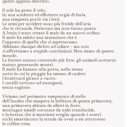
quello appena descritto.
Il sole ha preso il velo.
In una scadente ed efficiente orgia di furia,
una tempesta portò via i letti.
Le armi per uccidere sono più fredde dell’aria
che le circonda. Feriscono ma non fanno paura.
A Jenin è stato creato il male da un nuovo ordine.
Il male ha subito una mutazione che è
l’opposto di quella che ci aspettavamo.
Abbiamo dunque diritto ad odiare – ma non
ci affrettiamo a stupide conclusioni. Non siamo di questo
mondo.
Le foreste stanno crescendo più fitte, gli animali notturni
stanno generando mostri.
Il male ha bussato alla porta, nella stessa
notte in cui la pioggia ha smesso di cadere.
I boulevard girano a vuoto.
I cavalli corrono ad annegarsi,
senza ragione.
Viviamo nel perimetro tempestato di stelle
dell’incubo che esaspera la bellezza di questa primavera,
una primavera abitata da alberi in fiore,
montagne umide coronate da nubi translucide,
e la brezza che si mantiene sveglia quando i nostri
occhi smarriscono la strada da ovest a est attraverso
le colline rosa.