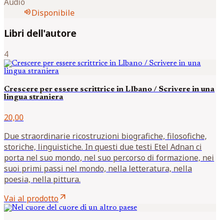
Audio
volume_up
Disponibile
Libri dell'autore
4
Crescere per essere scrittrice in LIbano / Scrivere in una
lingua straniera
20,00
Due straordinarie ricostruzioni biografiche, filosofiche,
storiche, linguistiche. In questi due testi Etel Adnan ci
porta nel suo mondo, nel suo percorso di formazione, nei
suoi primi passi nel mondo, nella letteratura, nella
poesia, nella pittura.
arrow_outward
Vai al prodotto