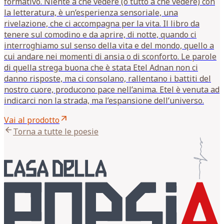
formativo. Niente a che vedere (o tutto a che vedere) con
la letteratura, è un’esperienza sensoriale, una
rivelazione, che ci accompagna per la vita. Il libro da
tenere sul comodino e da aprire, di notte, quando ci
interroghiamo sul senso della vita e del mondo, quello a
cui andare nei momenti di ansia o di sconforto. Le parole
di quella strega buona che è stata Etel Adnan non ci
danno risposte, ma ci consolano, rallentano i battiti del
nostro cuore, producono pace nell’anima. Etel è venuta ad
indicarci non la strada, ma l’espansione dell’universo.
arrow_outward
Vai al prodotto
arrow_back
Torna a tutte le poesie