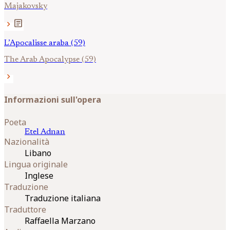
Majakovsky
article
chevron_right
L’Apocalisse araba (59)
The Arab Apocalypse (59)
chevron_right
Informazioni sull'opera
Poeta
Etel
Adnan
Nazionalità
Libano
Lingua originale
Inglese
Traduzione
Traduzione italiana
Traduttore
Raffaella Marzano