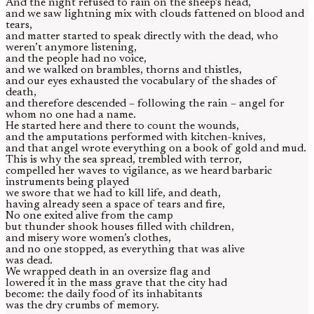
And the night refused to rain on the sheep’s head,
and we saw lightning mix with clouds fattened on blood and
tears,
and matter started to speak directly with the dead, who
weren’t anymore listening,
and the people had no voice,
and we walked on brambles, thorns and thistles,
and our eyes exhausted the vocabulary of the shades of
death,
and therefore descended – following the rain – angel for
whom no one had a name.
He started here and there to count the wounds,
and the amputations performed with kitchen-knives,
and that angel wrote everything on a book of gold and mud.
This is why the sea spread, trembled with terror,
compelled her waves to vigilance, as we heard barbaric
instruments being played
we swore that we had to kill life, and death,
having already seen a space of tears and fire,
No one exited alive from the camp
but thunder shook houses filled with children,
and misery wore women’s clothes,
and no one stopped, as everything that was alive
was dead.
We wrapped death in an oversize flag and
lowered it in the mass grave that the city had
become: the daily food of its inhabitants
was the dry crumbs of memory.