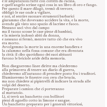
e le amputazioni fatte con coltelli da cucina,
e quell’angelo scrisse ogni cosa in un libro di oro e fango.
Per questo il mare dilagò, tremò di terrore,
obbligò le sue onde a vigilare,
e noi, al sentire suonare strumenti barbarici
giurammo che dovevamo uccidere la vita, e la morte,
avendo già visto uno spazio di lacrime e fuoco.
Nessuno uscì vivo dal campo
ma il tuono scosse le case piene di bambini,
e la miseria indossò abiti da donna,
e nessuno si fermò, mentre tutto ciò che era vivo
era morto.
Avvolgemmo la morte in una enorme bandiera e
la calammo nella fossa comune che era diventata
la città: il cibo quotidiano dei suoi abitanti
furono le briciole aride della memoria.
Non disegneremo linee diritte ma chiederemo
alla primavera di tenere un diario di guerra,
chiederemo all’autunno di prendere posto fra i traditori.
Illumineremo le finestre con cera che brucia,
ma non chiedete ai pipistrelli di indicare la strada alle
volpi del deserto.
Preparate i camion che ci porteranno
al mattatoio.
Lì, si terrà un banchetto con bollitori
pieni di agnello cotto in limone e sangue.
Un banchetto preparato per i generali vittoriosi,