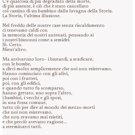
C’è qualcosa di più degradato della morte,
di più assente, è ciò che è stato cancellato
col cassino di un bambino dalla lavagna della Storia.
La Storia, l’ultima illusione.
Nel freddo delle nostre case senza riscaldamento
ci tenevamo caldi con
la memoria dei nostri antenati, pensando ai
i nostri bisnonni come a semidei.
Sì. Certo.
Nient’altro.
Ma arrivarono loro– i bastardi, a sradicare,
con le bombe,
a dirci molto semplicemente che noi non esistevamo.
Hanno cominciato con gli ulivi,
poi con i frutteti,
poi, con gli edifici,
e quando tutto fu scomparso,
hanno gettato, uno sopra l’altro,
i bambini, i vecchi e gli sposi,
in una fossa comune,
tutto ciò per dire al mondo dei mezzo-morti
che noi non esistevamo,
che non eravamo mai esistiti,
e che perciò avevano ragione...
a sterminarci tutti.