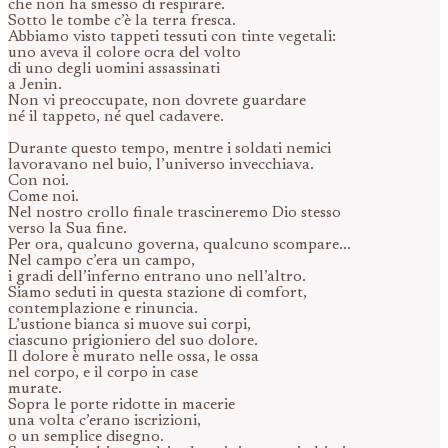
che non ha smesso di respirare.
Sotto le tombe c’è la terra fresca.
Abbiamo visto tappeti tessuti con tinte vegetali:
uno aveva il colore ocra del volto
di uno degli uomini assassinati
a Jenin.
Non vi preoccupate, non dovrete guardare
né il tappeto, né quel cadavere.
Durante questo tempo, mentre i soldati nemici
lavoravano nel buio, l’universo invecchiava.
Con noi.
Come noi.
Nel nostro crollo finale trascineremo Dio stesso
verso la Sua fine.
Per ora, qualcuno governa, qualcuno scompare...
Nel campo c’era un campo,
i gradi dell’inferno entrano uno nell’altro.
Siamo seduti in questa stazione di comfort,
contemplazione e rinuncia.
L’ustione bianca si muove sui corpi,
ciascuno prigioniero del suo dolore.
Il dolore è murato nelle ossa, le ossa
nel corpo, e il corpo in case
murate.
Sopra le porte ridotte in macerie
una volta c’erano iscrizioni,
o un semplice disegno.