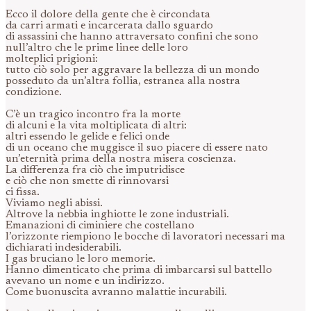
Ecco il dolore della gente che è circondata
da carri armati e incarcerata dallo sguardo
di assassini che hanno attraversato confini che sono
null’altro che le prime linee delle loro
molteplici prigioni:
tutto ciò solo per aggravare la bellezza di un mondo
posseduto da un’altra follia, estranea alla nostra
condizione.
C’è un tragico incontro fra la morte
di alcuni e la vita moltiplicata di altri:
altri essendo le gelide e felici onde
di un oceano che muggisce il suo piacere di essere nato
un’eternità prima della nostra misera coscienza.
La differenza fra ciò che imputridisce
e ciò che non smette di rinnovarsi
ci fissa.
Viviamo negli abissi.
Altrove la nebbia inghiotte le zone industriali.
Emanazioni di ciminiere che costellano
l’orizzonte riempiono le bocche di lavoratori necessari ma
dichiarati indesiderabili.
I gas bruciano le loro memorie.
Hanno dimenticato che prima di imbarcarsi sul battello
avevano un nome e un indirizzo.
Come buonuscita avranno malattie incurabili.