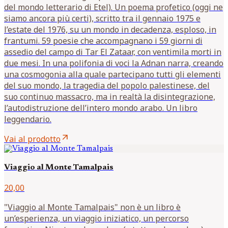
del mondo letterario di Etel). Un poema profetico (oggi ne
siamo ancora più certi), scritto tra il gennaio 1975 e
l’estate del 1976, su un mondo in decadenza, esploso, in
frantumi. 59 poesie che accompagnano i 59 giorni di
assedio del campo di Tar El Zataar, con ventimila morti in
due mesi. In una polifonia di voci la Adnan narra, creando
una cosmogonia alla quale partecipano tutti gli elementi
del suo mondo, la tragedia del popolo palestinese, del
suo continuo massacro, ma in realtà la disintegrazione,
l’autodistruzione dell’intero mondo arabo. Un libro
leggendario.
arrow_outward
Vai al prodotto
Viaggio al Monte Tamalpais
20,00
"Viaggio al Monte Tamalpais" non è un libro è
un’esperienza, un viaggio iniziatico, un percorso