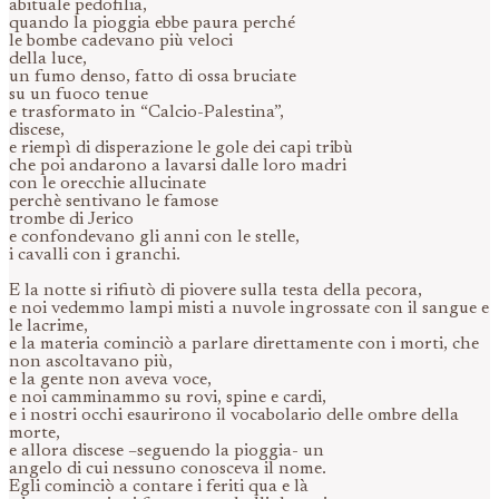
abituale pedofilia,
quando la pioggia ebbe paura perché
le bombe cadevano più veloci
della luce,
un fumo denso, fatto di ossa bruciate
su un fuoco tenue
e trasformato in “Calcio-Palestina”,
discese,
e riempì di disperazione le gole dei capi tribù
che poi andarono a lavarsi dalle loro madri
con le orecchie allucinate
perchè sentivano le famose
trombe di Jerico
e confondevano gli anni con le stelle,
i cavalli con i granchi.
E la notte si rifiutò di piovere sulla testa della pecora,
e noi vedemmo lampi misti a nuvole ingrossate con il sangue e
le lacrime,
e la materia cominciò a parlare direttamente con i morti, che
non ascoltavano più,
e la gente non aveva voce,
e noi camminammo su rovi, spine e cardi,
e i nostri occhi esaurirono il vocabolario delle ombre della
morte,
e allora discese –seguendo la pioggia- un
angelo di cui nessuno conosceva il nome.
Egli cominciò a contare i feriti qua e là