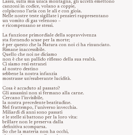
Lassù, sulla mia unica montagna, gli uccelli emettono
canzoni in codice, volano a coppie,
colpiscono l’aria con le ali e con gioia.
Nelle nostre teste sigillate i pensieri rappresentano
un vomito di gas velenoso –
e ricompensano se stessi.
La funzione primordiale della sopravvivenza
sta fornendo scuse per la morte;
è per questo che la Natura con noi ci ha rinunciato.
Rimane inaccessibile.
Quello che noi ne diciamo
non è che un pallido riflesso della sua realtà.
Ci siamo resi estranei
al nostro destino
sebbene la nostra infanzia
mostrasse un’esuberante lucidità.
Cosa è accaduto al passato?
Gli assassini non si fermano alla carne.
Cercano l’invisibile,
la nostra precedente beatitudine.
Nel frattempo, l’universo invecchia.
Miliardi di anni sono passati
e le stelle si battono per la loro vita:
brillare non le preserva dalla
definitiva scomparsa.
So che la materia non ha occhi,