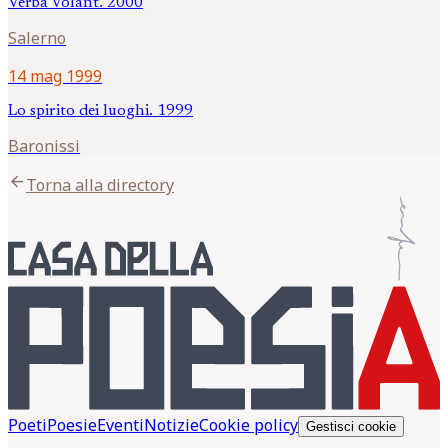
Verba Volant. 2000
Salerno
14 mag 1999
Lo spirito dei luoghi. 1999
Baronissi
arrow_back
Torna alla directory
Poeti
Poesie
Eventi
Notizie
Cookie policy
Gestisci cookie