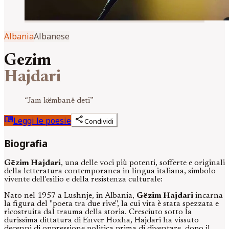
Albania
Albanese
Gezim
Hajdari
“
Jam këmbanë deti
”
menu_book
share
Leggi le poesie
Condividi
Biografia
Gëzim Hajdari
, una delle voci più potenti, sofferte e originali
della letteratura contemporanea in lingua italiana, simbolo
vivente dell'esilio e della resistenza culturale:
Nato nel 1957 a Lushnje, in Albania,
Gëzim Hajdari
incarna
la figura del "poeta tra due rive", la cui vita è stata spezzata e
ricostruita dal trauma della storia. Cresciuto sotto la
durissima dittatura di Enver Hoxha, Hajdari ha vissuto
decenni di oppressione politica prima di diventare, dopo il