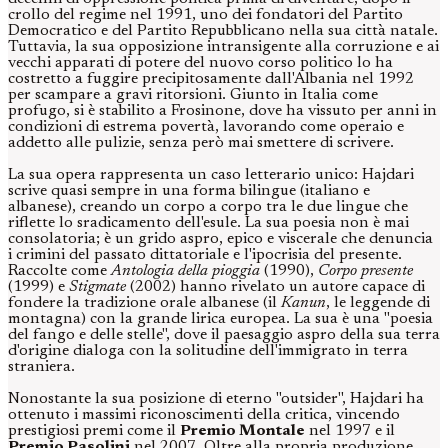
crollo del regime nel 1991, uno dei fondatori del Partito
Democratico e del Partito Repubblicano nella sua città natale.
Tuttavia, la sua opposizione intransigente alla corruzione e ai
vecchi apparati di potere del nuovo corso politico lo ha
costretto a fuggire precipitosamente dall'Albania nel 1992
per scampare a gravi ritorsioni. Giunto in Italia come
profugo, si è stabilito a Frosinone, dove ha vissuto per anni in
condizioni di estrema povertà, lavorando come operaio e
addetto alle pulizie, senza però mai smettere di scrivere.
La sua opera rappresenta un caso letterario unico: Hajdari
scrive quasi sempre in una forma bilingue (italiano e
albanese), creando un corpo a corpo tra le due lingue che
riflette lo sradicamento dell'esule. La sua poesia non è mai
consolatoria; è un grido aspro, epico e viscerale che denuncia
i crimini del passato dittatoriale e l'ipocrisia del presente.
Raccolte come
Antologia della pioggia
(1990),
Corpo presente
(1999) e
Stigmate
(2002) hanno rivelato un autore capace di
fondere la tradizione orale albanese (il
Kanun
, le leggende di
montagna) con la grande lirica europea. La sua è una "poesia
del fango e delle stelle", dove il paesaggio aspro della sua terra
d'origine dialoga con la solitudine dell'immigrato in terra
straniera.
Nonostante la sua posizione di eterno "outsider", Hajdari ha
ottenuto i massimi riconoscimenti della critica, vincendo
prestigiosi premi come il
Premio Montale
nel 1997 e il
Premio Pasolini
nel 2007. Oltre alla propria produzione