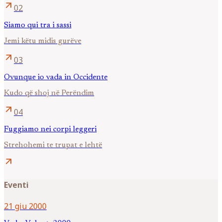
arrow_outward
02
Siamo qui tra i sassi
Jemi këtu midis gurëve
arrow_outward
03
Ovunque io vada in Occidente
Kudo që shoj në Perëndim
arrow_outward
04
Fuggiamo nei corpi leggeri
Strehohemi te trupat e lehtë
arrow_outward
Eventi
21 giu 2000