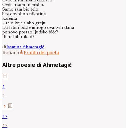
Ovde ništa nisam doživeo.
Ovde nisam ni mislio.
Samo sam bio telo
bez dovoljno nikotina
kofeina
– telo koje slabo greju.
Da li bih posle mnogo ovakvih dana
ponovo postao ljudsko biće?
Ili ne bih nikad?
di
Jasmina
Ahmetagić
person
Italiano
Profilo del poeta
Altre poesie di Ahmetagić
article
1
1
article
chevron_right
17
17