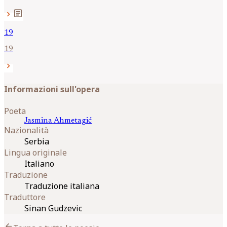
article
chevron_right
19
19
chevron_right
Informazioni sull'opera
Poeta
Jasmina
Ahmetagić
Nazionalità
Serbia
Lingua originale
Italiano
Traduzione
Traduzione italiana
Traduttore
Sinan Gudzevic
arrow_back