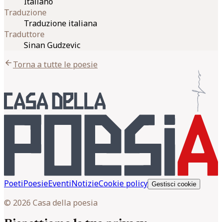
Italiano
Traduzione
Traduzione italiana
Traduttore
Sinan Gudzevic
arrow_back
Torna a tutte le poesie
Poeti
Poesie
Eventi
Notizie
Cookie policy
Gestisci cookie
© 2026 Casa della poesia