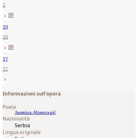
1
article
chevron_right
10
10
article
chevron_right
17
17
chevron_right
Informazioni sull'opera
Poeta
Jasmina
Ahmetagić
Nazionalità
Serbia
Lingua originale