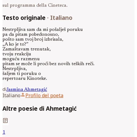
sul programma della Cineteca.
Testo originale
·
Italiano
Nestrpljiva sam da mi pošalješ poruku
pa da pitam pobedonosno,
pošto sam tvoj broj izbrisala,
„A ko je to?”
Zamaštavam trenutak,
tvoju reakciju
moguću razmenu
pitam se može li proći bez novih teških reči.
Nestrpljiva,
šaljem ti poruku o
repertoaru Kinoteke.
di
Jasmina
Ahmetagić
person
Italiano
Profilo del poeta
Altre poesie di Ahmetagić
article
1