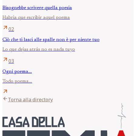
Bisognebbe scrivere quella poesia
Habria que escribir aquel poema
arrow_outward
02
Ciò che ti lasci alle spalle non è per niente tuo
Lo que dejas atrás no es nada tuyo
arrow_outward
03
Ogni poema...
Todo poema...
arrow_outward
arrow_back
Torna alla directory