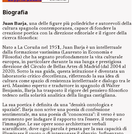
Biografia
Juan Barja
, una delle figure più poliedriche e autorevoli della
cultura spagnola contemporanea, capace di fondere la
creazione poetica con la direzione editoriale e il rigore della
ricerca filosofica:
Nato a La Coruña nel 195
1
, Juan Barja è un intellettuale
dalla formazione vastissima (Laureato in Economia e
Filosofia) che ha segnato profondamente la vita culturale
europea, in particolare durante la sua lunga e prestigiosa
direzione del Círculo de Bellas Artes di Madrid (dal 2004 al
2020). Sotto la sua guida, questa istituzione è diventata un
laboratorio critico d'eccellenza, riflettendo la sua idea di
cultura come spazio di resistenza intellettuale e dialogo tra le
arti. Massimo esperto e traduttore in spagnolo di Walter
Benjamin, Barja ha trasposto il rigore del pensiero filosofico
tedesco nella solarità analitica della lingua castigliana.
La sua poetica è definita da una "densità ontologica e
spaziale". Barja non scrive una poesia di confessione
sentimentale, ma una poesia di "conoscenza": il verso è uno
strumento per indagare il rapporto tra l'essere, il tempo e
l'immagine. Le sue opere sono architetture verbali
scarnificate, dove ogni parola è pesata per la sua capacità di
illuminare il vuoto o di interrogare il silenzio. Influenzato