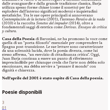
dalle avanguardie e dalla grande tradizione classica, Barja
utilizza spesso forme chiuse (come il sonetto) per far
esplodere dall'interno significati moderni e inquietudini
metafisiche. Tra le sue opere principali si annoverano
Contemplación de la lectura
(2001), l'intenso
Paraíso de la nada
(2010) e la raccolta
Sonetos del impudor (
2014), oltre a
fondamentali saggi di estetica come
Derivas. Ensayos de crítica
y cultura.
Casa della Poesia
di Baronissi, ne ha promosso la voce come
quella di un "poeta-filosofo" essenziale per comprendere la
Spagna post-transizione. Le sue letture sono caratterizzate
da una solennità lucida, dove la poesia diventa, come lui
stesso afferma, "un esercizio di cittadinanza critica". Oggi,
Juan Barja continua a essere un punto di riferimento
imprescindibile per chiunque creda che l'arte non debba solo
emozionare, ma debba servire a "pensare il mondo" con
dignità e chiarezza.
Nell'aprile del 2001 è stato ospite di Casa della poesia.
Poesie disponibili
3
01