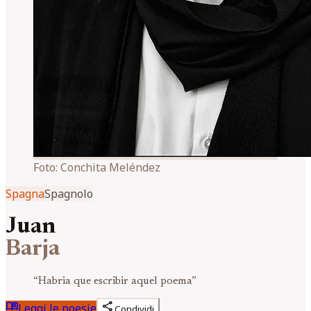
Foto:
Conchita Meléndez
Spagna
Spagnolo
Juan
Barja
“
Habria que escribir aquel poema
”
menu_book
share
Leggi le poesie
Condividi