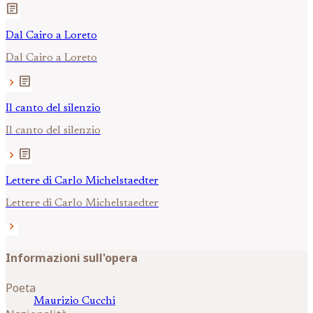
article
Dal Cairo a Loreto
Dal Cairo a Loreto
article
chevron_right
Il canto del silenzio
Il canto del silenzio
article
chevron_right
Lettere di Carlo Michelstaedter
Lettere di Carlo Michelstaedter
chevron_right
Informazioni sull'opera
Poeta
Maurizio
Cucchi