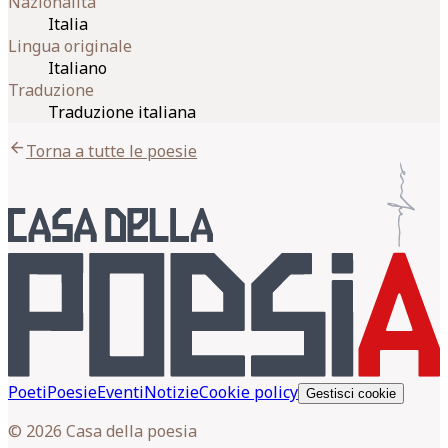
Nazionalità
Italia
Lingua originale
Italiano
Traduzione
Traduzione italiana
arrow_back
Torna a tutte le poesie
Poeti
Poesie
Eventi
Notizie
Cookie policy
Gestisci cookie
© 2026 Casa della poesia