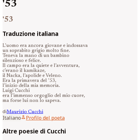
'53
'53
Traduzione italiana
L’uomo era ancora giovane e indossava
un soprabito grigio molto fine.
Teneva la mano di un bambino
silenzioso e felice.
Il campo era la quiete e l’avventura,
c’erano il kamikaze,
il Nacka, l’apolide e Veleno.
Era la primavera del ’53,
l’inizio della mia memoria.
Luigi Cucchi
era l’immenso orgoglio del mio cuore,
ma forse lui non lo sapeva.
di
Maurizio
Cucchi
person
Italiano
Profilo del poeta
Altre poesie di Cucchi