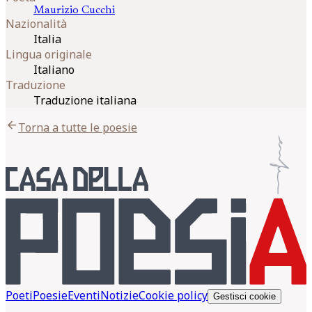
Maurizio
Cucchi
Nazionalità
Italia
Lingua originale
Italiano
Traduzione
Traduzione italiana
arrow_back
Torna a tutte le poesie
Poeti
Poesie
Eventi
Notizie
Cookie policy
Gestisci cookie