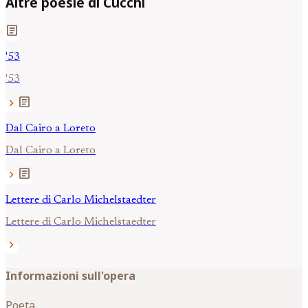
Altre poesie di Cucchi
article
'53
'53
article
chevron_right
Dal Cairo a Loreto
Dal Cairo a Loreto
article
chevron_right
Lettere di Carlo Michelstaedter
Lettere di Carlo Michelstaedter
chevron_right
Informazioni sull'opera
Poeta