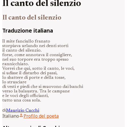
Il canto del silenzio
Il canto del silenzio
Traduzione italiana
Il mite fanciullo franato
storpiava urlando nei denti storti
il canto del silenzio.
forse, come annotava il consigliere,
nel suo torpore era troppo spesso
rannicchiato.
Vorrei che qui, sotto il canto, le voci,
si udisse il disturbo dei passi,
lo sbattere di porte e della tosse,
lo strusciare
di vesti e piedi che si muovono dai banchi
verso la balaustra. Tra le campane
e le voci degli officianti,
tutto una cosa sola.
di
Maurizio
Cucchi
person
Italiano
Profilo del poeta