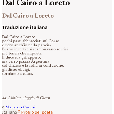
Dal Cairo a Loreto
Dal Cairo a Loreto
Traduzione italiana
Dal Cairo a Loreto
pochi passi abbracciati sul Corso
e c’ero anch’io nella pancia-
Erano incerti e si scambiavano sorrisi
più teneri che inquieti.
Il duce era già appeso,
ma verso piazza Argentina,
col chiasso e la folla in confusione.
gli disse: «Luigi,
torniamo a casa».
da: L’ultimo viaggio di Glenn
di
Maurizio
Cucchi
person
Italiano
Profilo del poeta