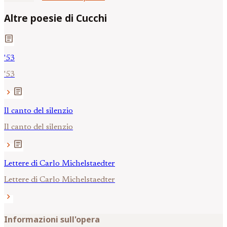
Altre poesie di Cucchi
article
'53
'53
article
chevron_right
Il canto del silenzio
Il canto del silenzio
article
chevron_right
Lettere di Carlo Michelstaedter
Lettere di Carlo Michelstaedter
chevron_right
Informazioni sull'opera