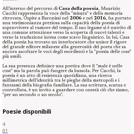
All'interno del percorso di
Casa della poesia
, Maurizio
Cucchi rappresenta la voce della "misura" e della memoria
ritrovata. Ospite a Baronissi nel
2006
e nel
2016
, ha portato
una testimonianza preziosa sulla capacità della poesia di
sopravvivere al rumore del tempo. Il suo legame si è nutrito di
una comune attenzione verso la scoperta di nuovi talenti e
verso la traduzione intesa come scavo linguistico. In lui, Casa
della poesia ha trovato un interlocutore che unisce il rigore
del grande editore milanese alla generosità del poeta che sa
ancora ascoltare le voci degli esordienti e la "poesia delle cose"
più umili.
La sua presenza definisce una poetica dove il "male è nelle
cose" ma la parola può fungere da bussola. Per Cucchi, la
poesia è un atto di resistenza quotidiana, una ricerca
millimetrica dell'identità tra le pieghe della metropoli e i
fantasmi della biografia familiare. La sua scrittura, scarna e
controllata, è un invito a guardare con onestà ciò che siamo,
"per un secondo o un secolo".
Poesie disponibili
4
01