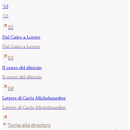
'53
'53
arrow_outward
02
Dal Cairo a Loreto
Dal Cairo a Loreto
arrow_outward
03
Il canto del silenzio
Il canto del silenzio
arrow_outward
04
Lettere di Carlo Michelstaedter
Lettere di Carlo Michelstaedter
arrow_outward
arrow_back
Torna alla directory