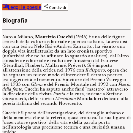
menu_book
share
Leggi le poesie
Condividi
Biografia
Nato a Milano,
Maurizio Cucchi
(1945) è una delle figure
centrali della cultura editoriale e poetica italiana. Laureatosi
con una tesi su Nelo Risi e Andrea Zanzotto, ha vissuto una
doppia vita intellettuale: da un lato cronista sportivo
(un'attività che ne ha affinato lo sguardo analitico), dall'altro
consulente editoriale e traduttore finissimo dal francese
(Stendhal, Flaubert, Mallarmé, Prévert). Si è imposto
all'attenzione della critica nel 1976 con
Il disperso
, opera che
ha segnato un nuovo modo di intendere il dettato poetico,
tra oggettività e frammento. Vincitore del Premio Viareggio
nel 1983 con
Glenn
e del Premio Montale nel 1993 con
Poesia
della fonte
, Cucchi ha saputo anche farsi "maestro" attraverso
la direzione della rivista
Poesia
e la cura, insieme a Stefano
Giovanardi, dello storico
Meridiano
Mondadori dedicato alla
poesia italiana del secondo Novecento.
Cucchi è il poeta dell'investigazione, del dettaglio urbano e
della memoria che si fa referto, quasi cronaca. La sua figura di
"osservatore sportivo" della vita e della parola porta
nell'antologia una precisione tecnica e una curiosità umana
uniche.