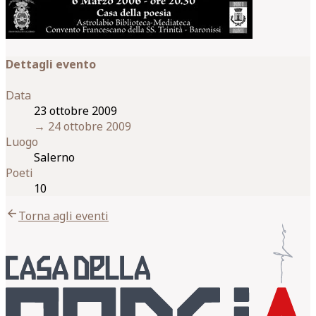
Dettagli evento
Data
23 ottobre 2009
→
24 ottobre 2009
Luogo
Salerno
Poeti
10
arrow_back
Torna agli eventi