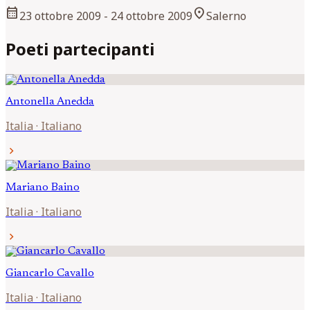
calendar_month
location_on
23 ottobre 2009
- 24 ottobre 2009
Salerno
Poeti partecipanti
Antonella
Anedda
Italia
·
Italiano
chevron_right
Mariano
Baino
Italia
·
Italiano
chevron_right
Giancarlo
Cavallo
Italia
·
Italiano