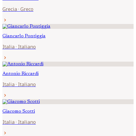
Grecia
·
Greco
chevron_right
Giancarlo
Pontiggia
Italia
·
Italiano
chevron_right
Antonio
Riccardi
Italia
·
Italiano
chevron_right
Giacomo
Scotti
Italia
·
Italiano
chevron_right