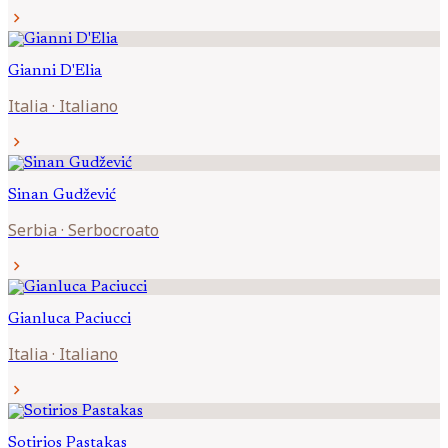
chevron_right
Gianni
D'Elia
Italia
·
Italiano
chevron_right
Sinan
Gudžević
Serbia
·
Serbocroato
chevron_right
Gianluca
Paciucci
Italia
·
Italiano
chevron_right
Sotirios
Pastakas